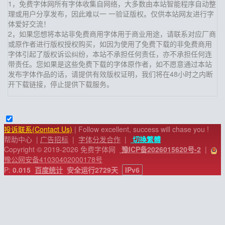
1，免费字体网所有字体收集自网络，大多数由本站智能程序自动整
理或用户分享发布，因此难以一 一验证版权。仅供本站网友进行字
体爱好交流！
2，如果您想将本站非免费商用字体用于商业用途，请联系对应厂商
或原作者进行版权授权购买，如因为使用了免费下载的非免费商用
字体引起了版权诉讼纠纷，本站不承担任何责任，亦不承担任何连
带责任。您如果是这些免费下载的字体原作者，如不愿意通过本站
发布字体作品的话，请提供有效版权证明，我们将在48小时之内断
开下载链接，停止提供下载服务。
投诉联系(Contact Us)
| Follow excellent, success will chase you !
帮助中心
|
广告招标
|
字体分发合作
|
切換繁體
Copyright © 2019-2026 免费字体网
豫ICP备2026015620号-2
|
豫公网安备41030402000178号
P:
0.015
百度统计
安全运行
2729
天
IPv6