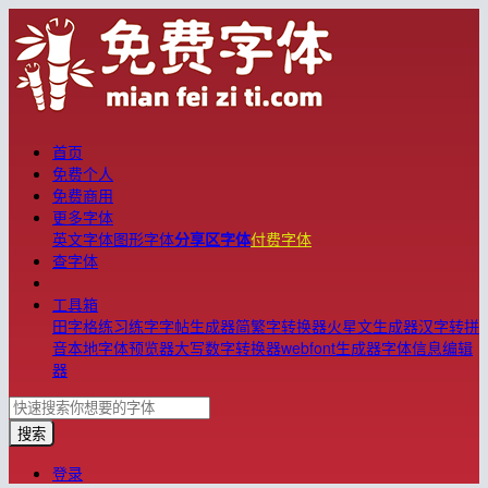
首页
免费个人
免费商用
更多字体
英文字体
图形字体
分享区字体
付费字体
查字体
工具箱
田字格练习
练字字帖生成器
简繁字转换器
火星文生成器
汉字转拼
音
本地字体预览器
大写数字转换器
webfont生成器
字体信息编辑
器
搜索
登录