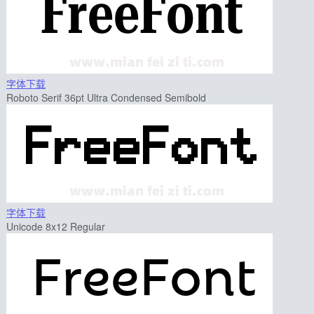
字体下载
Roboto Serif 36pt Ultra Condensed Semibold
字体下载
Unicode 8x12 Regular