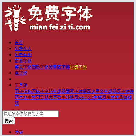
首页
免费个人
免费商用
更多字体
英文字体
图形字体
分享区字体
付费字体
查字体
工具箱
田字格练习
练字字帖生成器
简繁字转换器
火星文生成器
汉字转拼
音
本地字体预览器
大写数字转换器
webfont生成器
字体信息编辑
器
搜索
登录