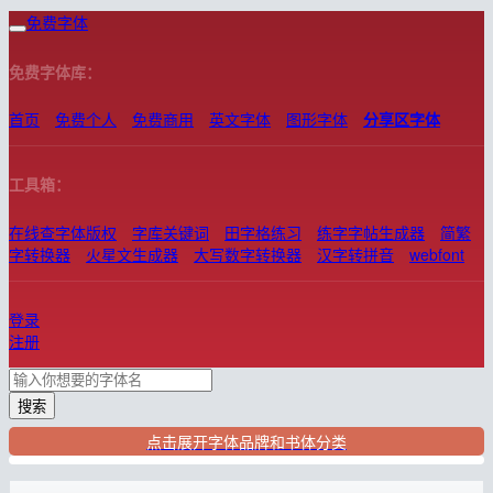
免费字体
免费字体库：
首页
免费个人
免费商用
英文字体
图形字体
分享区字体
工具箱：
在线查字体版权
字库关键词
田字格练习
练字字帖生成器
简繁
字转换器
火星文生成器
大写数字转换器
汉字转拼音
webfont
登录
注册
搜索
点击展开字体品牌和书体分类