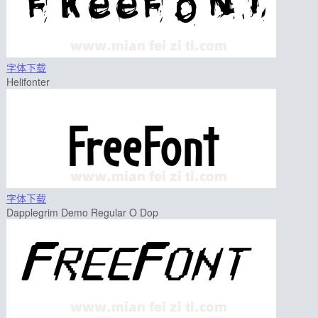
字体下载
Helifonter
字体下载
Dapplegrim Demo Regular O Dop