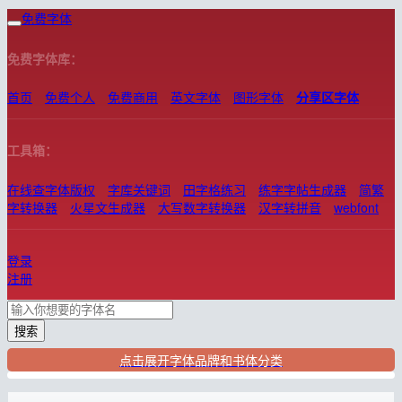
免费字体
免费字体库：
首页
免费个人
免费商用
英文字体
图形字体
分享区字体
工具箱：
在线查字体版权
字库关键词
田字格练习
练字字帖生成器
简繁
字转换器
火星文生成器
大写数字转换器
汉字转拼音
webfont
登录
注册
搜索
点击展开字体品牌和书体分类