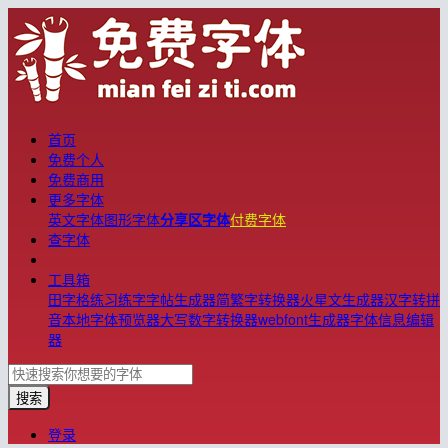
首页
免费个人
免费商用
更多字体
英文字体
图形字体
分享区字体
付费字体
查字体
工具箱
田字格练习
练字字帖生成器
简繁字转换器
火星文生成器
汉字转拼
音
本地字体预览器
大写数字转换器
webfont生成器
字体信息编辑
器
搜索
登录